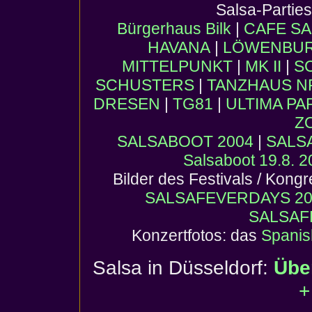
Salsa-Partie
Bürgerhaus Bilk
|
CAFE SA
HAVANA
|
LÖWENBURG
MITTELPUNKT
|
MK II
|
S
SCHUSTERS
|
TANZHAUS 
DRESEN
|
TG81
|
ULTIMA PA
Z
SALSABOOT 2004
|
SALS
Salsaboot 19.8. 
Bilder des Festivals / Kong
SALSAFEVERDAYS 20
SALSAF
Konzertfotos: das
Spanis
Salsa in Düsseldorf:
Übe
+