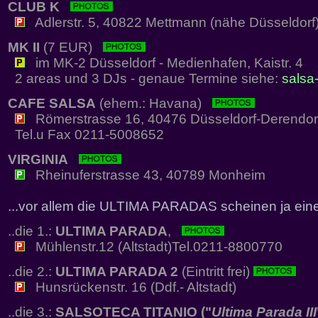
CLUB K
Adlerstr. 5, 40822 Mettmann (nähe Düsseldorf
MK II
(7 EUR)
im MK-2 Düsseldorf - Medienhafen, Kaistr. 4
2 areas und 3 DJs - genaue Termine siehe:
salsa-
CAFE SALSA
(ehem.: Havana)
Römerstrasse 16, 40476 Düsseldorf-Derendor
Tel.u Fax 0211-5008652
VIRGINIA
Rheinuferstrasse 43, 40789 Monheim
...vor allem die ULTIMA PARADAS scheinen ja eine
..die 1.:
ULTIMA PARADA
,
Mühlenstr.12 (Altstadt)Tel.0211-8800770
..die 2.:
ULTIMA PARADA 2
(Eintritt frei)
Hunsrückenstr. 16 (Ddf.- Altstadt)
..die 3.:
SALSOTECA TITANIO ("
Ultima Parada III