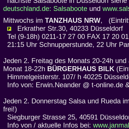
nächste Salsaboote in Düsseldorf siehe
deutschland.de: Salsaboote
und
www.sals
Mittwochs im
TANZHAUS NRW
, (Eintr
Erkrather Str.30, 40233 Düsseldorf
Tel (9-18h) 0211-17 27 00 FAX 17 20 0
21:15 Uhr Schnupperstunde, 22 Uhr Par
Jeden 2. Freitag des Monats 20-24h und
Monat 18-22h
BÜRGERHAUS BILK
(Eint
Himmelgeisterstr. 107/ h 40225 Düsseld
Info von: Erwin.Neander @ t-online.de 
Jeden 2. Donnerstag Salsa und Rueda i
frei!)
Siegburger Strasse 25, 40591 Düsseldo
Info von / aktuelle Infos bei:
www.janmal