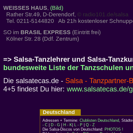
WEISSES HAUS
,
(Bild)
Rather Str.49, D-Derendorf,
© radio101.de/salsa
Tel. 0211-5144820 Ab 21h kostenloser Schnupp
SO im
BRASIL EXPRESS
(Eintritt frei)
Kölner Str. 28 (Ddf. Zentrum)
=> Salsa-Tanzlehrer und Salsa-Tanzkur
bundesweite Liste der Tanzschulen un
Die salsatecas.de -
Salsa - Tanzpartner-
4+5 findest Du hier:
www.salsatecas.de/g
Deutschland
Adressen + Termine:
Clublisten Deutschland
, Städ
- C
|
D - G
|
H - K
|
L - P
|
Q - Z
Die Salsa-Discos von Deutschland:
PHOTOS !