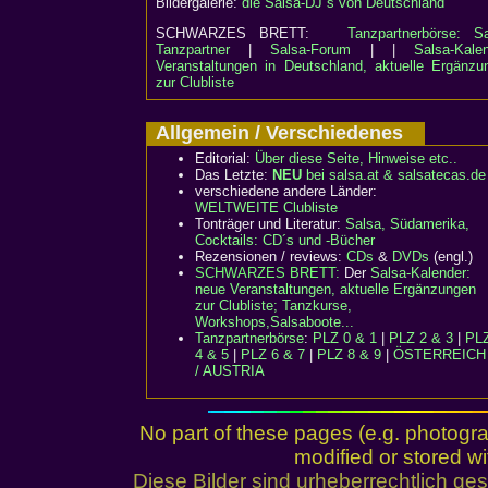
Bildergalerie:
die Salsa-DJ´s von Deutschland
SCHWARZES BRETT:
Tanzpartnerbörse: Sa
Tanzpartner
|
Salsa-Forum
| |
Salsa-Kalen
Veranstaltungen in Deutschland, aktuelle Ergänzu
zur Clubliste
Allgemein / Verschiedenes
Editorial:
Über diese Seite, Hinweise etc..
Das Letzte:
NEU
bei salsa.at & salsatecas.de
verschiedene andere Länder:
WELTWEITE Clubliste
Tonträger und Literatur:
Salsa, Südamerika,
Cocktails: CD´s und -Bücher
Rezensionen / reviews:
CDs
&
DVDs
(engl.)
SCHWARZES BRETT:
Der
Salsa-Kalender:
neue Veranstaltungen, aktuelle Ergänzungen
zur Clubliste; Tanzkurse,
Workshops,Salsaboote...
Tanzpartnerbörse
:
PLZ 0 & 1
|
PLZ 2 & 3
|
PL
4 & 5
|
PLZ 6 & 7
|
PLZ 8 & 9
|
ÖSTERREICH
/ AUSTRIA
No part of these pages (e.g. photogr
modified or stored wi
Diese Bilder sind urheberrechtlich 