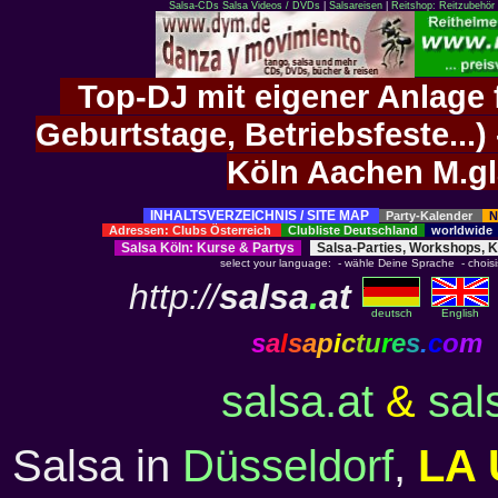
Salsa-CDs
Salsa Videos / DVDs
|
Salsareisen
|
Reitshop: Reitzubehör 
Top-DJ mit eigener Anlage f
Geburtstage, Betriebsfeste..
Köln Aachen M.g
INHALTSVERZEICHNIS / SITE MAP
Party-Kalender
N
Adressen: Clubs Österreich
Clubliste Deutschland
worldwid
Salsa Köln
:
Kurse
&
Partys
Salsa-Parties, Workshops, 
select your language: - wähle Deine Sprache - choisiss
http://
salsa
.
at
deutsch
English
s
a
l
s
a
p
i
c
t
u
r
e
s
.
c
o
m
salsa.at
&
sal
Salsa in
Düsseldorf
,
LA