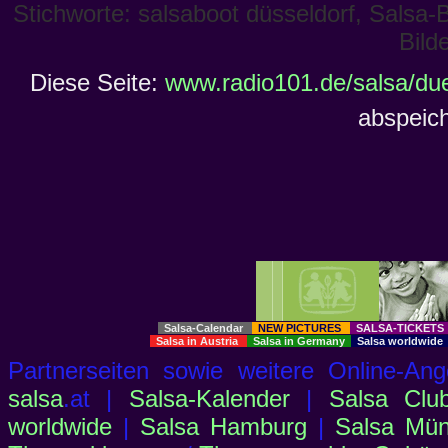
Stichworte: salsaboot düsseldorf, Salsa-
Bild
Diese Seite:
www.radio101.de/salsa/du
abspeich
Salsa-Calendar
NEW PICTURES
SALSA-TICKET
Salsa in Austria
Salsa in Germany
Salsa worldwid
Partnerseiten sowie weitere Online-
salsa
.at |
Salsa-Kalender
|
Salsa Clu
worldwide
|
Salsa Hamburg
|
Salsa Mü