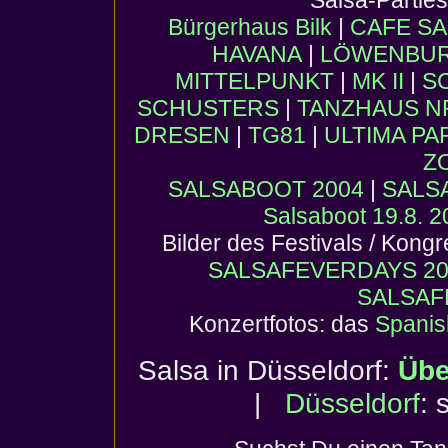
Salsa-Partie
Bürgerhaus Bilk
|
CAFE SA
HAVANA
|
LÖWENBURG
MITTELPUNKT
|
MK II
|
S
SCHUSTERS
|
TANZHAUS 
DRESEN
|
TG81
|
ULTIMA PA
Z
SALSABOOT 2004
|
SALS
Salsaboot 19.8. 
Bilder des Festivals / Kong
SALSAFEVERDAYS 20
SALSAF
Konzertfotos: das
Spanis
Salsa in Düsseldorf:
Übe
|
Düsseldorf
: 