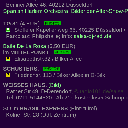
Berliner Allee 46, 40212 Düsseldorf
Spanish Harlem Orchestra: Bilder der After-Show-P
TG 81
(4 EUR)
Stoffeler Kapellenweg 65, 40225 Düsseldorf / 
Parkplatz: Philpshalle; Info:
salsa-dj-radi.de
Baile De La Rosa
(5,50 EUR)
im
MITTELPUNKT
Elisabethstr.82 / Bilker Allee
SCHUSTERS
,
Friedrichsr. 113 / Bilker Allee in D-Bilk
WEISSES HAUS
,
(Bild)
Rather Str.49, D-Derendorf,
© radio101.de/salsa
Tel. 0211-5144820 Ab 21h kostenloser Schnupp
SO im
BRASIL EXPRESS
(Eintritt frei)
Kölner Str. 28 (Ddf. Zentrum)