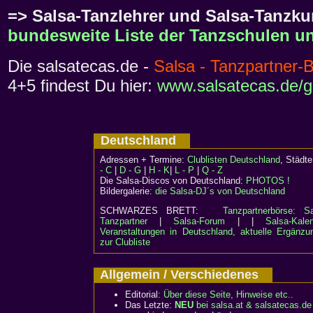
=> Salsa-Tanzlehrer und Salsa-Tanzkur
bundesweite Liste der Tanzschulen un
Die salsatecas.de -
Salsa - Tanzpartner-
4+5 findest Du hier:
www.salsatecas.de/g
Deutschland
Adressen + Termine:
Clublisten Deutschland
, Städ
- C
|
D - G
|
H - K
|
L - P
|
Q - Z
Die Salsa-Discos von Deutschland:
PHOTOS !
Bildergalerie:
die Salsa-DJ´s von Deutschland
SCHWARZES BRETT:
Tanzpartnerbörse: Sa
Tanzpartner
|
Salsa-Forum
| |
Salsa-Kalen
Veranstaltungen in Deutschland, aktuelle Ergänzu
zur Clubliste
Allgemein / Verschiedenes
Editorial:
Über diese Seite, Hinweise etc..
Das Letzte:
NEU
bei salsa.at & salsatecas.de