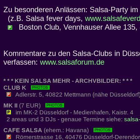
Zu besonderen Anlässen: Salsa-Party i
(z.B. Salsa fever days,
www.salsafever
Boston Club, Vennhauser Allee 135, 4
Kommentare zu den Salsa-Clubs in Düssel
verfassen:
www.salsaforum.de
* * * KEIN SALSA MEHR - ARCHVBILDER: * * *
CLUB K
Adlerstr. 5, 40822 Mettmann (nähe Düsseldorf
MK II
(7 EUR)
im MK-2 Düsseldorf - Medienhafen, Kaistr. 4
2 areas und 3 DJs - genaue Termine siehe:
salsa-
CAFE SALSA
(ehem.: Havana)
Römerstrasse 16, 40476 Düsseldorf-Derendor