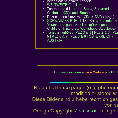
verschiedene andere Länder:
WELTWEITE Clubliste
Tonträger und Literatur:
Salsa, Südamerika,
Cocktails: CD´s und -Bücher
Rezensionen / reviews:
CDs
&
DVDs
(engl.)
SCHWARZES BRETT:
Der
Salsa-Kalender: n
Veranstaltungen, aktuelle Ergänzungen zur
Clubliste; Tanzkurse, Workshops,Salsaboote..
Tanzpartnerbörse
:
PLZ 0 & 1
|
PLZ 2 & 3
|
PLZ
5
|
PLZ 6 & 7
|
PLZ 8 & 9
|
ÖSTERREICH /
AUSTRIA
Du möchtest eine
eigene Webseite
?
HIE
No part of these pages (e.g. photogr
modified or stored wi
Diese Bilder sind urheberrechtlich 
von sa
Design/Copyright ©
salsa.at
- all righ