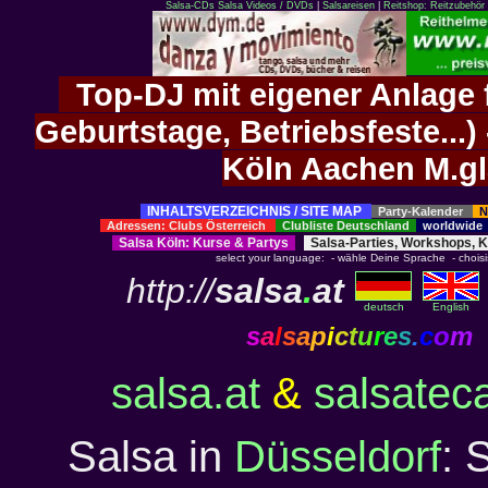
Salsa-CDs
Salsa Videos / DVDs
|
Salsareisen
|
Reitshop: Reitzubehör 
Top-DJ mit eigener Anlage f
Geburtstage, Betriebsfeste..
Köln Aachen M.g
INHALTSVERZEICHNIS / SITE MAP
Party-Kalender
N
Adressen: Clubs Österreich
Clubliste Deutschland
worldwid
Salsa Köln
:
Kurse
&
Partys
Salsa-Parties, Workshops, 
select your language: - wähle Deine Sprache - choisiss
http://
salsa
.
at
deutsch
English
s
a
l
s
a
p
i
c
t
u
r
e
s
.
c
o
m
salsa.at
&
salsatec
Salsa in
Düsseldorf
: 