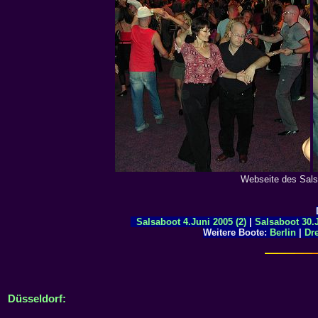
Webseite des Sals
Salsaboot 4.Juni 2005 (2)
|
Salsaboot 30.J
Weitere Boote:
Berlin
|
Dr
Düsseldorf: