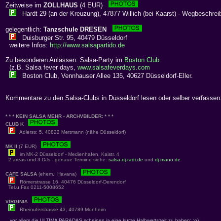
Zeitweise im
ZOLLHAUS
(4 EUR)
Hardt 29 (an der Kreuzung), 47877 Willich (bei Kaarst) - Wegbeschrei
gelegentlich:
Tanzschule DRESEN
Duisburger Str. 95, 40479 Düsseldorf
weitere Infos:
http://www.salsapartido.de
Zu besonderen Anlässen: Salsa-Party im
Boston Club
(z.B. Salsa fever days,
www.salsafeverdays.com
Boston Club, Vennhauser Allee 135, 40627 Düsseldorf-Eller.
Kommentare zu den Salsa-Clubs in Düsseldorf lesen oder selber verfassen
* * * KEIN SALSA MEHR - ARCHVBILDER: * * *
CLUB K
Adlerstr. 5, 40822 Mettmann (nähe Düsseldorf)
MK II
(7 EUR)
im MK-2 Düsseldorf - Medienhafen, Kaistr. 4
2 areas und 3 DJs - genaue Termine siehe:
salsa-dj-radi.de
und
dj-mano.de
CAFE SALSA
(ehem.: Havana)
Römerstrasse 16, 40476 Düsseldorf-Derendorf
Tel.u Fax 0211-5008652
VIRGINIA
Rheinuferstrasse 43, 40789 Monheim
...vor allem die ULTIMA PARADAS scheinen ja eine kurze Halbwertszeit zu haben: ;o)