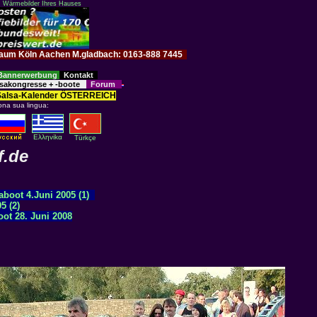
: Wärmebilder Ihres Hauses
im Raum Köln Aachen M.gladbach: 0163-888 7445
Bannerwerbung
Kontakt
sakongresse + -boote
Forum
Salsa-Kalender ÖSTERREICH
ona sua lingua:
Eλληvikα
Türkçe
f.de
aboot 4.Juni 2005 (1)
5 (2)
ot 28. Juni 2008