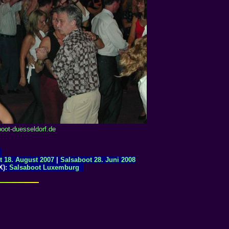
oot-duesseldorf.de
t 18. August 2007
|
Salsaboot 28. Juni 2008
X):
Salsaboot Luxemburg