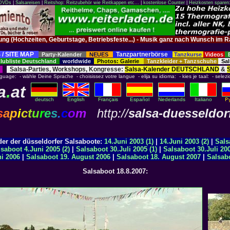
 DVDs
|
Salsareisen
|
Reitshop: Reitzubehör wie Reitkappen etc...
|
kostenlose Counter
|
Heizkosten sparen
tung (Hochzeiten, Geburtstage, Betriebsfeste...) - Musik ganz nach Wunsch 
 / SITE MAP
Tanzpartnerbörse
Party-Kalender
NEUES
Tanzkurse
Videos
ubliste Deutschland
worldwide
Photos: Galerie
Tanzkleider + Tanzschuhe
Sal
Salsa-Parties, Workshops, Kongresse:
Salsa-Kalender DEUTSCHLAND
&
nguage: - wähle Deine Sprache - choisissez votre langue - elija su idioma: - kies je taal: - selezi
a
.
at
deutsch
English
Français
Español
Nederlands
Italiano
s
a
p
i
c
t
u
r
e
s
.
c
o
m
http://
salsa-duesseldor
r der düsseldorfer Salsaboote:
14.Juni 2003 (1)
|
14.Juni 2003 (2)
|
Sals
saboot 4.Juni 2005 (2)
|
Salsaboot 30.Juli 2005 (1)
|
Salsaboot 30.Juli 200
ni 2006
|
Salsaboot 19. August 2006
|
Salsaboot 18. August 2007
|
Salsabo
Salsaboot 18.8.2007: