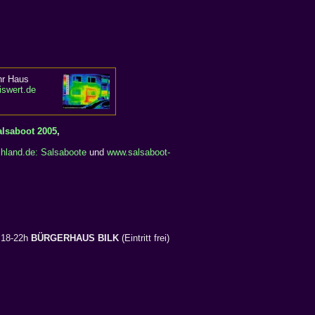
hr Haus
iswert.de
alsaboot 2005
,
hland.de: Salsaboote
und
www.salsaboot-
t 18-22h
BÜRGERHAUS BILK
(Eintritt frei)