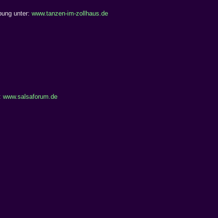
bung unter:
www.tanzen-im-zollhaus.de
:
www.salsaforum.de