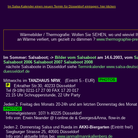
Wärmebilder / Thermografie: Wollen Sie SEHEN, wo und wieviel I
an Wärme verliert, um gezielt zu dämmen ?
www.thermographie-pre
Im Sommer: Salsaboot; ->
Bilder vom Salsaboot
am 14.6.2003, vom
S
Salsaboot 2006
Salsaboot 2007
Salsaboot 2008
nächste Salsaboote in Düsseldorf siehe
Terminkalender www.salsa-deutsc
duesseldorf.de
Mittwochs im
TANZHAUS NRW
, (Eintritt 5.- EUR)
Erkrather Str.30, 40233 Düsseldorf
Tel (9-18h) 0211-17 27 00 FAX 17 20 017
21:15 Uhr Schnupperstunde, 22 Uhr Party
Jeden 2. Freitag des Monats 20-24h und am letzten Donnerstag des Mona
Himmelgeisterstr. 107/ h 40225 Düsseldorf
Info von: Erwin.Neander @ t-online.de & Georges&Anna, flow-in.de
Jeden 2. Donnerstag Salsa und Rueda im
AKKI-Biergarten
(Eintritt frei!)
Siegburger Strasse 25, 40591 Düsseldorf
Info von / aktuelle Infos bei:
www.janmallmannkallenberg.de