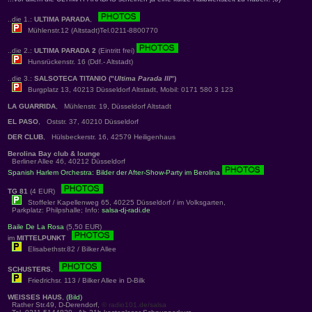
..die 1.:
ULTIMA PARADA
,
Mühlenstr.12 (Altstadt)Tel.0211-8800770
..die 2.:
ULTIMA PARADA 2
(Eintritt frei)
Hunsrückenstr. 16 (Ddf.- Altstadt)
..die 3.:
SALSOTECA TITANIO ("
Ultima Parada III
")
Burgplatz 13, 40213 Düsseldorf Altstadt, Mobil: 0171 580 3 123
LA GUARRIDA
, Mühlenstr. 19, Düsseldorf Altstadt
EL PASO
, Oststr. 37, 40210 Düsseldorf
DER CLUB
, Hülsbeckerstr. 16, 42579 Heiligenhaus
Berolina Bay club & lounge
Berliner Allee 46, 40212 Düsseldorf
Spanish Harlem Orchestra: Bilder der After-Show-Party im Berolina
TG 81
(4 EUR)
Stoffeler Kapellenweg 65, 40225 Düsseldorf / im Volksgarten,
Parkplatz: Philpshalle; Info:
salsa-dj-radi.de
Baile De La Rosa
(5,50 EUR)
im
MITTELPUNKT
Elisabethstr.82 / Bilker Allee
SCHUSTERS
,
Friedrichsr. 113 / Bilker Allee in D-Bilk
WEISSES HAUS
,
(Bild)
Rather Str.49, D-Derendorf,
© radio101.de/salsa