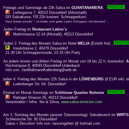
Freitags und Samstags ab 23h Salsa im
GUANTANAMERA
,
Liefergasse 7, 40213 Düsseldorf (Altststadt)
DO Salsakurse, FR 22h kostenl. Schnupperkurs;
Gerd Gräwe scheibt: "..im Keller, echt geiler Latino Schuppen, toll dekoriert" -
Jeden Freitag im
Restaurant Latino´s
Marktstrasse 12-14 (Altstadt), 40213 Düsseldorf
Jeden 2. Freitag des Monats Salsa im Hotel
MELIA
(Eintritt frei)
Inselstrasse 2, 40479 Düsseldorf
21.30 Uhr Schnupperstunde, 22:15 Uhr Party
An jedem ersten und dritten Freitag im Monat von 19 bis 22 h, kostenlos:
A
Hochstrasse 8, 40593 Düsseldorf-Urdenbach
Info von: JanMallmannKallenberg@web.de
jeden 4. Freitag des Monats 22h Salsa in der
LÖWENBURG
(8 EUR inkl. 
Ludenberger Str. 64, Düsseldorf
Einmal im Monat Sonntags im
Schlösser Quartier Boheme
Ratinger Strasse 25, 40213 Düsseldorf
Veranstalter / Infos: Ibo & Silvia,
www.salsa-emocion.com
Am 3. Sonntag des Monats (ausser Totensonntag): Salsabrunch im
WIRTS
Schlesische Str. 92 Düsseldorf
Salsa + Discofox! Info von: tanzengehen @ hotmail.com