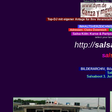
Salsa-CDs
Salsa Videos /
Top-DJ mit eigener Anlage für Ihre Veranstal
INHALTSVERZEICHNIS
Adressen: Clubs Österreich
Cl
Salsa Köln
:
Kurse
&
Partys
select your la
http://
sals
s
a
l
BILDERARCHIV, Bilde
Sal
Salsaboot 3. Ju