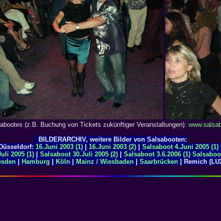
abootes (z.B. Buchung von Tickets zukünftiger Veranstaltungen):
www.salsab
BILDERARCHIV, weitere Bilder von Salsabooten:
Düsseldorf:
16.Juni 2003 (1)
|
16.Juni 2003 (2)
|
Salsaboot 4.Juni 2005 (1)
uli 2005 (1)
|
Salsaboot 30.Juli 2005 (2)
|
Salsaboot 3.6.2006 (1)
Salsaboo
esden
|
Hamburg
|
Köln
|
Mainz / Wiesbaden
|
Saarbrücken
| Remich (LU