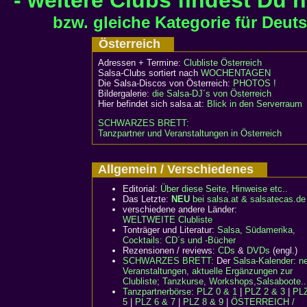
- weitere Clubs findest Du h
bzw. gleiche Kategorie für Deut
Österreich
Adressen + Termine:
Clubliste Österreich
Salsa-Clubs sortiert nach
WOCHENTAGEN
Die Salsa-Discos von Österreich:
PHOTOS !
Bildergalerie:
die Salsa-DJ´s von Österreich
Hier befindet sich salsa.at:
Blick in den Serverraum
SCHWARZES BRETT:
Tanzpartner und Veranstaltungen in Österreich
Allgemein / Verschiedenes
Editorial:
Über diese Seite, Hinweise etc..
Das Letzte:
NEU
bei salsa.at & salsatecas.de
verschiedene andere Länder:
WELTWEITE Clubliste
Tonträger und Literatur:
Salsa, Südamerika,
Cocktails: CD´s und -Bücher
Rezensionen / reviews:
CDs
&
DVDs
(engl.)
SCHWARZES BRETT:
Der
Salsa-Kalender: n
Veranstaltungen, aktuelle Ergänzungen zur
Clubliste; Tanzkurse, Workshops,Salsaboote..
Tanzpartnerbörse
:
PLZ 0 & 1
|
PLZ 2 & 3
|
PLZ
5
|
PLZ 6 & 7
|
PLZ 8 & 9
|
ÖSTERREICH /