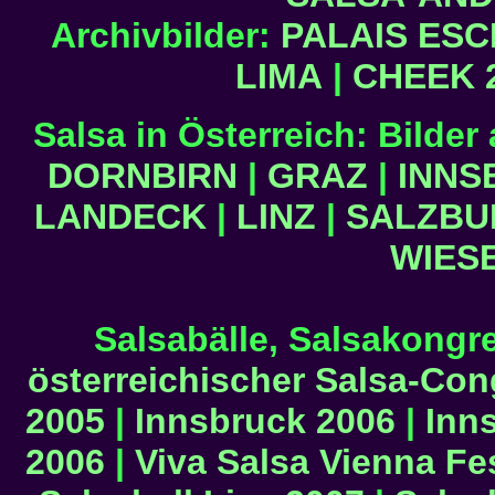
Archivbilder:
PALAIS ES
LIMA
|
CHEEK 
Salsa in Österreich: Bilde
DORNBIRN
|
GRAZ
|
INNS
LANDECK
|
LINZ
|
SALZBU
WIES
Salsabälle, Salsakongre
österreichischer Salsa-Con
2005
|
Innsbruck 2006
|
Inn
2006
|
Viva Salsa Vienna Fe