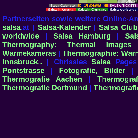
Salsa-Calendar
NEW PICTURES
SALSA-TICKET
Salsa in Austria
Salsa in Germany
Salsa worldwid
Partnerseiten sowie weitere Online-
salsa
.at |
Salsa-Kalender
|
Salsa Club
worldwide
|
Salsa Hamburg
|
Sa
Thermography: Thermal images
Wärmekameras
|
Thermographie: Wärm
Innsbruck..
| Chrissies
Salsa
Pages
Pontstrasse
|
Fotografie, Bilder
Thermografie Aachen
|
Thermograf
Thermografie Dortmund
|
Thermografi