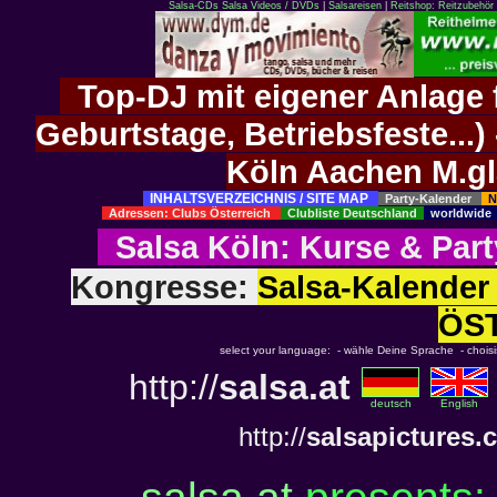
Salsa-CDs
Salsa Videos / DVDs
|
Salsareisen
|
Reitshop: Reitzubehör 
Top-DJ mit eigener Anlage f
Geburtstage, Betriebsfeste..
Köln Aachen M.g
INHALTSVERZEICHNIS / SITE MAP
Party-Kalender
N
Adressen: Clubs Österreich
Clubliste Deutschland
worldwid
Salsa Köln
:
Kurse
&
Part
Kongresse:
Salsa-Kalend
ÖS
select your language: - wähle Deine Sprache - choisiss
http://
salsa.at
deutsch
English
http://
salsapictures.