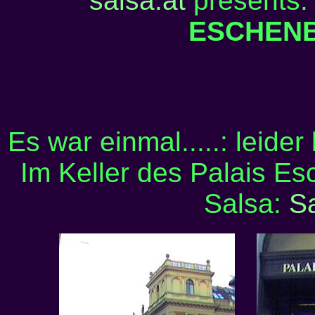
salsa.at
presents:
ESCHEN
Es war einmal.....: leider
Im Keller des Palais Es
Salsa:
S