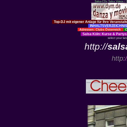
Salsa-CDs
Salsa Videos /
Top-DJ mit eigener Anlage für Ihre Veranstal
INHALTSVERZEICHNIS
Adressen: Clubs Österreich
Cl
Salsa Köln
:
Kurse
&
Partys
select your la
http://
sals
http
:/