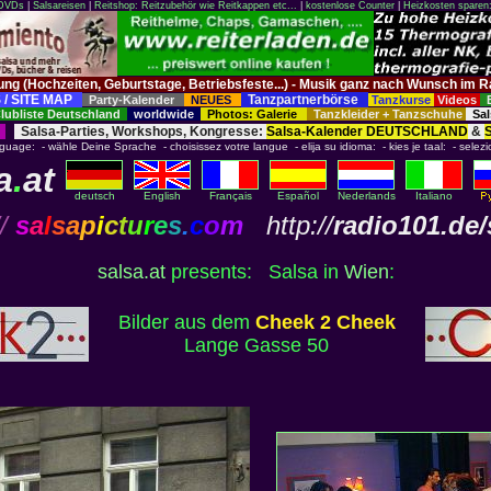
 DVDs
|
Salsareisen
|
Reitshop: Reitzubehör wie Reitkappen etc...
|
kostenlose Counter
|
Heizkosten sparen
tung (Hochzeiten, Geburtstage, Betriebsfeste...) - Musik ganz nach Wunsch 
 / SITE MAP
Tanzpartnerbörse
Party-Kalender
NEUES
Tanzkurse
Videos
ubliste Deutschland
worldwide
Photos: Galerie
Tanzkleider + Tanzschuhe
Sal
Salsa-Parties, Workshops, Kongresse:
Salsa-Kalender DEUTSCHLAND
&
nguage: - wähle Deine Sprache - choisissez votre langue - elija su idioma: - kies je taal: - selezi
a
.
at
deutsch
English
Français
Español
Nederlands
Italiano
/
s
a
l
s
a
p
i
c
t
u
r
e
s
.
c
o
m
http://
radio101.de/
salsa.at
presents: Salsa in
Wien
:
Bilder aus dem
Cheek 2 Cheek
Lange Gasse 50