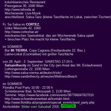
kolumbianisches Restaurant
Pressgasse 30, 1040 Wien
http://www.lafonda.at
Wochenende: Live-Musik
anschließend: Salsa-Tanz (kleine Tanzfläche im Lokal, zwischen Tischen)
Fr, Sa Salsa im
CORTEZ
,
Linke Wienzeile 42, 1060
http://www.cortezbar.at/
mexikanisches Speiselokal, das am Wochenende Salsa spielt
+ bisschen Platz frei macht für kleine Tanzfläche.
im SOMMER:
Bar
MI TIERRA
, Copa Cagrana (Festlandseite 22. Bez.)
Latino-Lokal (Cocktailbar) mit großer Tanzfläche
von 28. April - 3. September: SAMSTAG 17-24 h
Salsainthecity
im Sand in the City (am Areal des Wr. Eislaufverein)
Lothringerstraße 22, 1030 Wien
http://www.salsa-vienna.at/deutsch/sitc/
http://www.sandinthecity.at/neu/en/WellnessBeach
im SOMMER:
Floridita Pool Party 10:00 - 22:00 h
Schönbrunner Bad, Schlosspark 1, 1130 Wien
Termine: https://www.facebook.com/events/387766047927010
http://www.schoenbrunnerbad.at/kontakt.html
http://www.floridita.at/programm/special_events/pool_party.php
Archivbilder:
Bilder vom Salsaball 2006: