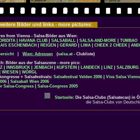
eitere Bilder und links - more pictures:
res from Vienna - Salsa-Bilder aus Wien:
ORIDITA
|
HAVANA CLUB
|
SALSABALL
|
SALSA-AND-MORE
|
TUMBAO
LAIS ESCHENBACH
|
REIGEN
|
GERARD
|
LIMA
|
CHEEK 2 CHEEK
|
AND
ersicht
|
Wien: Adressen
(
salsa.at
- Clubliste)
ch: Bilder aus der Salsaszene - more pics:
Z
|
INNSBRUCK
|
JENBACH
|
KUFSTEIN
|
LANDECK
|
LINZ
|
SALZBURG
|
WIESEN
|
WÖRGL
kongresse + Salsafestivals:
Salsafestival Velden 2006
|
Viva Salsa Vienna
2006
|
Salsaball Wien 2006
er Salsa-Congress
|
Salsa-Congress 2005
Startseite:
Die Salsa-Clubs (Salsatecas) in Ö
die Salsa-Clubs von Deutsch