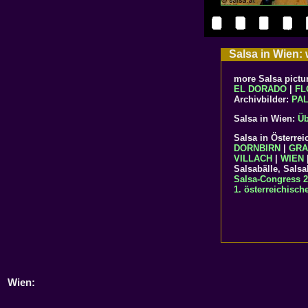
Salsa in Wien: w
more Salsa pictu
EL DORADO
|
FL
Archivbilder:
PA
Salsa in Wien:
Üb
Salsa in Österrei
DORNBIRN
|
GRA
VILLACH
|
WIEN
Salsabälle, Salsa
Salsa-Congress 
1. österreichisch
Wien: