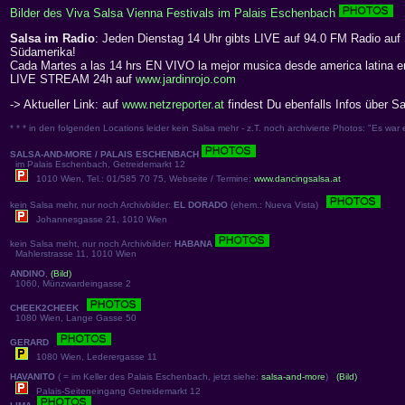
Bilder des Viva Salsa Vienna Festivals im Palais Eschenbach
Salsa im Radio
: Jeden Dienstag 14 Uhr gibts LIVE auf 94.0 FM Radio auf
Südamerika!
Cada Martes a las 14 hrs EN VIVO la mejor musica desde america latina e
LIVE STREAM 24h auf
www.jardinrojo.com
-> Aktueller Link: auf
www.netzreporter.at
findest Du ebenfalls Infos über S
* * * in den folgenden Locations leider kein Salsa mehr - z.T. noch archivierte Photos: "Es war e
SALSA-AND-MORE / PALAIS ESCHENBACH
im Palais Eschenbach, Getreidemarkt 12
1010 Wien, Tel.: 01/585 70 75, Webseite / Termine:
www.dancingsalsa.at
kein Salsa mehr, nur noch Archivbilder:
EL DORADO
(ehem.: Nueva Vista)
Johannesgasse 21, 1010 Wien
kein Salsa meht, nur noch Archivbilder:
HABANA
Mahlerstrasse 11, 1010 Wien
ANDINO
,
(Bild)
1060, Münzwardeingasse 2
CHEEK2CHEEK
1080 Wien, Lange Gasse 50
GERARD
1080 Wien, Lederergasse 11
HAVANITO
( = im Keller des Palais Eschenbach, jetzt siehe:
salsa-and-more
)
(Bild)
Palais-Seiteneingang Getreidemarkt 12