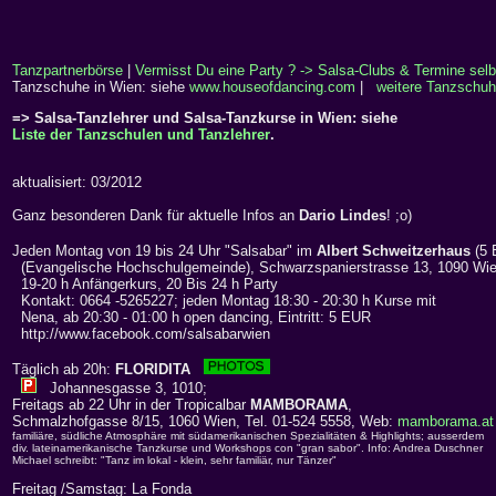
Tanzpartnerbörse
|
Vermisst Du eine Party ? -> Salsa-Clubs & Termine selb
Tanzschuhe in Wien: siehe
www.houseofdancing.com
|
weitere Tanzschuh
=> Salsa-Tanzlehrer und Salsa-Tanzkurse in Wien: siehe
Liste der Tanzschulen und Tanzlehrer
.
aktualisiert: 03/2012
Ganz besonderen Dank für aktuelle Infos an
Dario Lindes
! ;o)
Jeden Montag von 19 bis 24 Uhr "Salsabar" im
Albert Schweitzerhaus
(5
(Evangelische Hochschulgemeinde), Schwarzspanierstrasse 13, 1090 Wi
19-20 h Anfängerkurs, 20 Bis 24 h Party
Kontakt: 0664 -5265227; jeden Montag 18:30 - 20:30 h Kurse mit
Nena, ab 20:30 - 01:00 h open dancing, Eintritt: 5 EUR
http://www.facebook.com/salsabarwien
Täglich ab 20h:
FLORIDITA
Johannesgasse 3, 1010;
Freitags ab 22 Uhr in der Tropicalbar
MAMBORAMA
,
Schmalzhofgasse 8/15, 1060 Wien, Tel. 01-524 5558, Web:
mamborama.at
familiäre, südliche Atmosphäre mit südamerikanischen Spezialitäten & Highlights; ausserdem
div. lateinamerikanische Tanzkurse und Workshops con "gran sabor". Info: Andrea Duschner
Michael schreibt: "Tanz im lokal - klein, sehr familiär, nur Tänzer"
Freitag /Samstag: La Fonda