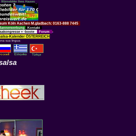
: Wärmebilder Ihres Hauses
im Raum Köln Aachen M.gladbach: 0163-888 7445
Bannerwerbung
Kontakt
sakongresse + -boote
Forum
Salsa-Kalender ÖSTERREICH
ona sua lingua:
Eλληvikα
Türkçe
salsa