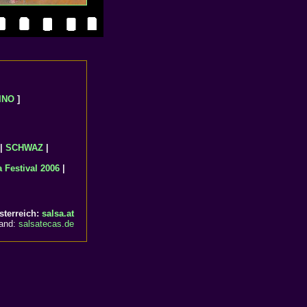
INO
]
|
SCHWAZ
|
 Festival 2006
|
sterreich:
salsa.at
land:
salsatecas.de