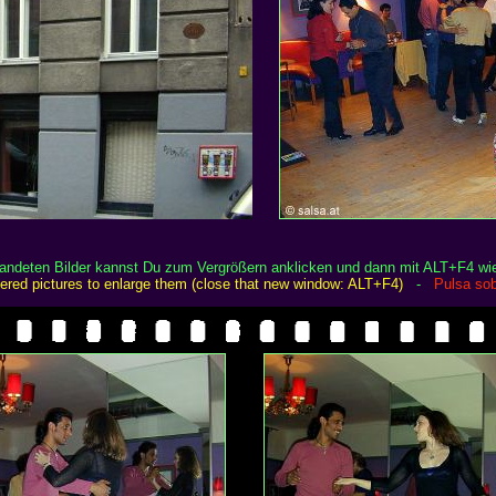
randeten Bilder kannst Du zum Vergrößern anklicken und dann mit ALT+F4 wi
rdered pictures to enlarge them (close that new window: ALT+F4)
-
Pulsa sob