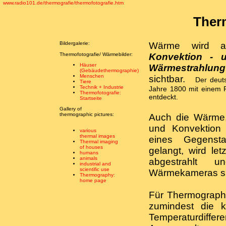
www.radio101.de/thermografie/thermofotografie.htm
:
Ther
Bildergalerie:
Wärme wird au
Thermofotografie/ Wärmebilder:
Konvektion - 
Häuser
Wärmestrahlung
(Gebäudethermographie)
Menschen
sichtbar.
Der deut
Tiere
Technik + Industrie
Jahre 1800 mit einem
Thermofotografie:
entdeckt.
Startseite
Gallery of
thermographic pictures:
Auch die Wärme,
und Konvektion l
various
thermal images
eines Gegenst
Thermal imaging
of houses
gelangt, wird l
humans
animals
abgestrahlt
industrial and
scientific use
Wärmekameras si
Thermography:
home page
Für Thermographi
zumindest die kä
Temperaturdiff