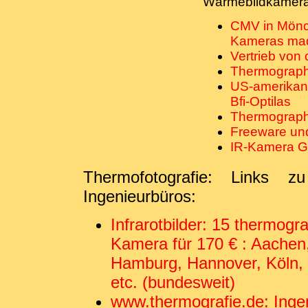
Wärmebildkameras
CMV in Mönc
Kameras ma
Vertrieb von
Thermograph
US-amerikan
Bfi-Optilas
Thermograph
Freeware und
IR-Kamera G
Thermofotografie: Links zu
Ingenieurbüros:
Infrarotbilder: 15 thermogr
Kamera für 170 € : Aachen,
Hamburg, Hannover, Köln,
etc. (bundesweit)
www.thermografie.de: Ingen