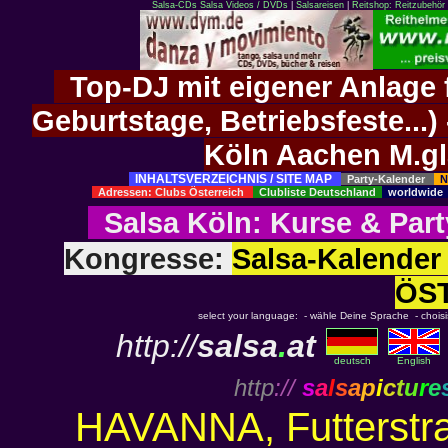
Salsa-CDs
Salsa Videos / DVDs
|
Salsareisen
|
Reitshop: Reitzubehör 
Top-DJ mit eigener Anlage f
Geburtstage, Betriebsfeste..
Köln Aachen M.g
INHALTSVERZEICHNIS / SITE MAP
Party-Kalender
N
Adressen: Clubs Österreich
Clubliste Deutschland
worldwid
Salsa Köln
:
Kurse
&
Part
Kongresse:
Salsa-Kalend
ÖS
select your language: - wähle Deine Sprache - choisiss
http://
salsa
.
at
deutsch
English
http
://
s
a
l
s
a
p
i
c
t
u
r
e
HAVANNA, Futterstras