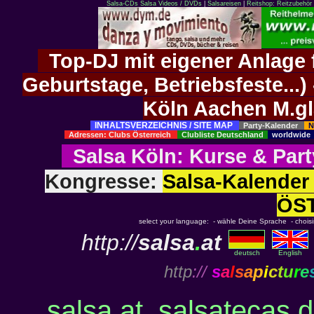
Salsa-CDs
Salsa Videos / DVDs
|
Salsareisen
|
Reitshop: Reitzubehör 
Top-DJ mit eigener Anlage f
Geburtstage, Betriebsfeste..
Köln Aachen M.g
INHALTSVERZEICHNIS / SITE MAP
Party-Kalender
N
Adressen: Clubs Österreich
Clubliste Deutschland
worldwid
Salsa Köln
:
Kurse
&
Part
Kongresse:
Salsa-Kalend
ÖS
select your language: - wähle Deine Sprache - choisiss
http://
salsa
.
at
deutsch
English
http
://
s
a
l
s
a
p
i
c
t
u
r
e
salsa.at
,
salsatecas.