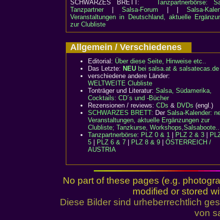
SCHWARZES BRETT:
Tanzpartnerbörse: Sa
Tanzpartner
|
Salsa-Forum
| |
Salsa-Kalen
Veranstaltungen in Deutschland, aktuelle Ergänzu
zur Clubliste
Allgemein / Verschiedenes
Editorial:
Über diese Seite, Hinweise etc..
Das Letzte:
NEU
bei salsa.at & salsatecas.de
verschiedene andere Länder:
WELTWEITE Clubliste
Tonträger und Literatur:
Salsa, Südamerika,
Cocktails: CD´s und -Bücher
Rezensionen / reviews:
CDs
&
DVDs
(engl.)
SCHWARZES BRETT:
Der
Salsa-Kalender: n
Veranstaltungen, aktuelle Ergänzungen zur
Clubliste; Tanzkurse, Workshops,Salsaboote..
Tanzpartnerbörse
:
PLZ 0 & 1
|
PLZ 2 & 3
|
PLZ
5
|
PLZ 6 & 7
|
PLZ 8 & 9
|
ÖSTERREICH /
AUSTRIA
No part of these pages (e.g. photogr
modified or stored wi
Diese Bilder sind urheberrechtlich 
von sa