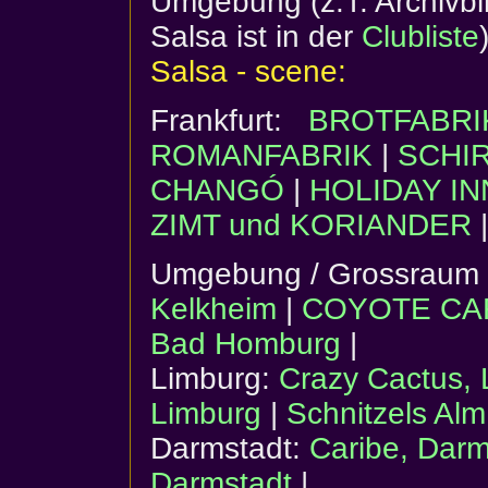
Umgebung (z.T. Archivbil
Salsa ist in der
Clubliste
Salsa - scene:
Frankfurt:
BROTFABRI
ROMANFABRIK
|
SCHI
CHANGÓ
|
HOLIDAY IN
ZIMT und KORIANDER
|
Umgebung / Grossraum 
Kelkheim
|
COYOTE CAF
Bad Homburg
|
Limburg:
Crazy Cactus, 
Limburg
|
Schnitzels Alm
Darmstadt:
Caribe, Darm
Darmstadt
|