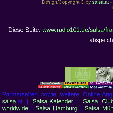
Design/Copyright © by
salsa.at
- 
Diese Seite:
www.radio101.de/salsa/fra
abspeich
Salsa-Calendar
NEW PICTURES
SALSA-TICKET
Salsa in Austria
Salsa in Germany
Salsa worldwid
Partnerseiten sowie weitere Online-
salsa
.at |
Salsa-Kalender
|
Salsa Clu
worldwide
|
Salsa Hamburg
|
Salsa Mü