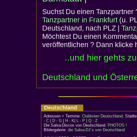
Suchst Du einen Tanzpartner 
Tanzpartner in Frankfurt
(u. P
Deutschland, nach PLZ |
Tanz
Möchtest Du einen Kommentar
veröffentlichen ? Dann klicke 
..und hier gehts z
Deutschland und Österr
Deutschland
Adressen + Termine:
Clublisten Deutschland
, Städ
- C
|
D - G
|
H - K
|
L - P
|
Q - Z
Die Salsa-Discos von Deutschland:
PHOTOS !
Bildergalerie:
die Salsa-DJ´s von Deutschland