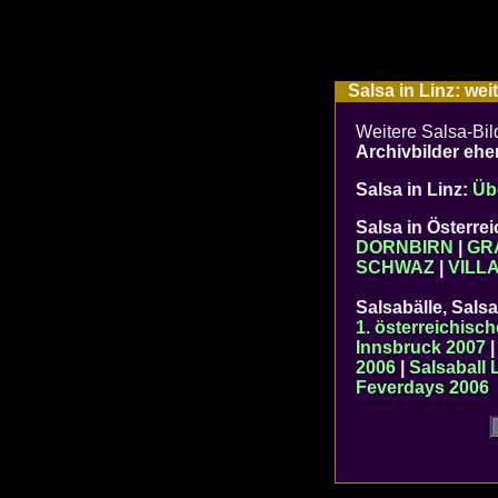
Salsa in Linz: weit
Weitere Salsa-Bil
Archivbilder ehe
Salsa in Linz:
Üb
Salsa in Österre
DORNBIRN
|
GR
SCHWAZ
|
VILL
Salsabälle, Salsa
1. österreichisc
Innsbruck 2007
2006
|
Salsaball 
Feverdays 2006