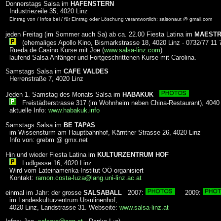
Donnerstags Salsa im
HAFENSTERN
Industriezeile 35, 4020 Linz
Eintrag von / Infos bei / für Eintrag oder Löschung verantwortlich: salsonaut @ gmail.com
jeden Freitag (im Sommer auch Sa) ab ca. 22.00 Fiesta Latina im
MAEST
(ehemaliges Apollo Kino, Bismarkstrasse 18, 4020 Linz - 0732/77 11 
Rueda de Casino Kurse mit Joe (
www.salsa-linz.com
)
laufend Salsa Anfänger und Fortgeschrittenen Kurse mit Carolina.
Samstags Salsa im
CAFE VALDES
Herrenstraße 7, 4020 Linz
Jeden 1. Samstag des Monats Salsa im
HABAKUK
Freistädterstrasse 317 (im Wohnheim neben China-Restaurant), 4040 
aktuelle Info:
www.habakuk.info
Samstags Salsa im
BE TAPAS
im Wissensturm am Hauptbahnhof, Kärntner Strasse 26, 4020 Linz
Info von: grebm @ gmx.net
Hin und wieder Fiesta Latina im
KULTURZENTRUM HOF
Ludlgasse 16, 4020 Linz
Wird vom Lateinamerika-Institut OÖ organisiert
Kontakt:
ramon.costa-luza@lang.uni-linz.ac.at
einmal im Jahr: der grosse
SALSABALL
2007:
2009:
im Landeskulturzentrum Ursulinenhof,
4020 Linz, Landstrasse 31. Webseite:
www.salsa-linz.at