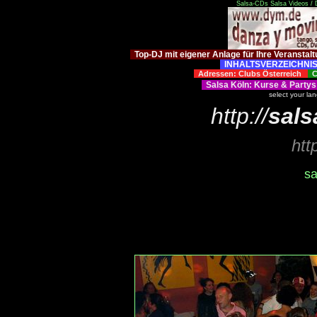
Salsa-CDs
Salsa Videos /
Top-DJ mit eigener Anlage für Ihre Veranstal
INHALTSVERZEICHNIS
Adressen: Clubs Österreich
Cl
Salsa Köln
:
Kurse
&
Partys
select your la
http://
sals
htt
sa