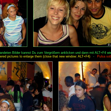
randeten Bilder kannst Du zum Vergrößern anklicken und dann mit ALT+F4 wi
rdered pictures to enlarge them (close that new window: ALT+F4)
-
Pulsa sob