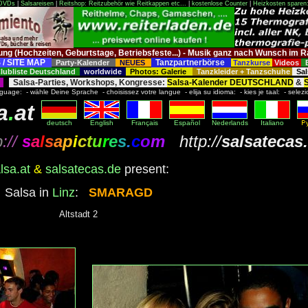
 DVDs
|
Salsareisen
|
Reitshop: Reitzubehör wie Reitkappen etc...
|
kostenlose Counter
|
Heizkosten sparen
tung (Hochzeiten, Geburtstage, Betriebsfeste...) - Musik ganz nach Wunsch 
 / SITE MAP
Tanzpartnerbörse
Party-Kalender
NEUES
Tanzkurse
Videos
ubliste Deutschland
worldwide
Photos: Galerie
Tanzkleider + Tanzschuhe
Sal
Salsa-Parties, Workshops, Kongresse:
Salsa-Kalender DEUTSCHLAND
&
nguage: - wähle Deine Sprache - choisissez votre langue - elija su idioma: - kies je taal: - selezi
a
.
at
deutsch
English
Français
Español
Nederlands
Italiano
p
://
s
a
l
s
a
p
i
c
t
u
r
e
s
.
c
o
m
http://
salsatecas
lsa.at
&
salsatecas.de
present:
Salsa in
Linz
:
SMARAGD
Altstadt 2