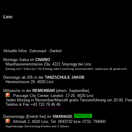
Linz:
Aktuelle Infos:
Salsonaut
- Danke!
Montags Salsa im
CNARIO
Mauthausenerstrasse 23a, 4221 Steyregg bei Linz
Eintrag von / Infos bei / für Eintrag oder Löschung verantwortlich: salsonaut @ gmail.com
Dienstags ab 20h in der
TANZSCHULE JAKOB
Herrenstrasse 29, 4020 Linz
Mittwochs in der
REMEMBAR
(ehem. SeptemBar)
Passage City Center, Landstr. 17-25, 4020 Linz
Jeden Montag in Remembar/Marcelli gratis Tanzeinführung um 20:00, Fies
Telefon & Fax +43 732 79 46 46
© Copyright by
salsa.at
, Austria &
salsatecas.de
Donnerstags (Eintritt frei) im
SMARAGD
,
Altstadt 2, 4020 Linz, Tel. 0043732 bzw. 0732- 794060
regelmässige Donnerstag-Parties seit 5 Jahren