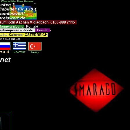
: Wärmebilder Ihres Hauses
im Raum Köln Aachen M.gladbach: 0163-888 7445
Bannerwerbung
Kontakt
sakongresse + -boote
Forum
Salsa-Kalender ÖSTERREICH
ona sua lingua:
Eλληvikα
Türkçe
.net