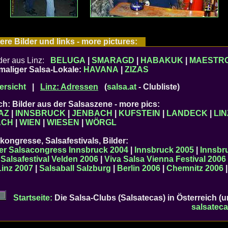
ere Bilder und links - more pictures:
der aus Linz:
BELUGA
|
SMARAGD
|
HABAKUK
|
MAESTR
maliger Salsa-Lokale:
HAVANA
|
ZIZAS
ersicht
|
Linz: Adressen
(
salsa.at
- Clubliste)
ich: Bilder aus der Salsaszene - more pics:
AZ
|
INNSBRUCK
|
JENBACH
|
KUFSTEIN
|
LANDECK
|
LIN
ACH
|
WIEN
|
WIESEN
|
WÖRGL
kongresse, Salsafestivals, Bilder:
her Salsacongress Innsbruck 2004
|
Innsbruck 2005
|
Innsbr
|
Salsafestival Velden 2006
|
Viva Salsa Vienna Festival 2006
Linz 2007
|
Salsaball Salzburg
|
Berlin 2006
|
Chemnitz 2006
Startseite:
Die Salsa-Clubs (Salsatecas) in Österreich (
salsateca