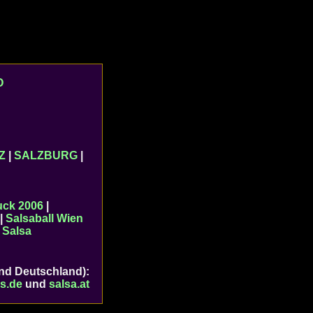
O
Z
|
SALZBURG
|
uck 2006
|
|
Salsaball Wien
|
Salsa
und Deutschland):
s.de
und
salsa.at