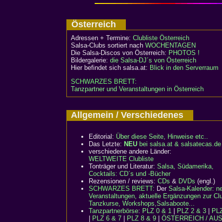
Österreich
Adressen + Termine:
Clubliste Österreich
Salsa-Clubs sortiert nach
WOCHENTAGEN
Die Salsa-Discos von Österreich:
PHOTOS !
Bildergalerie:
die Salsa-DJ´s von Österreich
Hier befindet sich salsa.at:
Blick in den Serverraum
SCHWARZES BRETT:
Tanzpartner und Veranstaltungen in Österreich
Allgemein / Verschiedenes
Editorial:
Über diese Seite, Hinweise etc..
Das Letzte:
NEU
bei salsa.at & salsatecas.de
verschiedene andere Länder:
WELTWEITE Clubliste
Tonträger und Literatur:
Salsa, Südamerika,
Cocktails: CD´s und -Bücher
Rezensionen / reviews:
CDs
&
DVDs
(engl.)
SCHWARZES BRETT:
Der
Salsa-Kalender: n
Veranstaltungen, aktuelle Ergänzungen zur Clu
Tanzkurse, Workshops,Salsaboote...
Tanzpartnerbörse
:
PLZ 0 & 1
|
PLZ 2 & 3
|
PLZ
|
PLZ 6 & 7
|
PLZ 8 & 9
|
ÖSTERREICH / AU