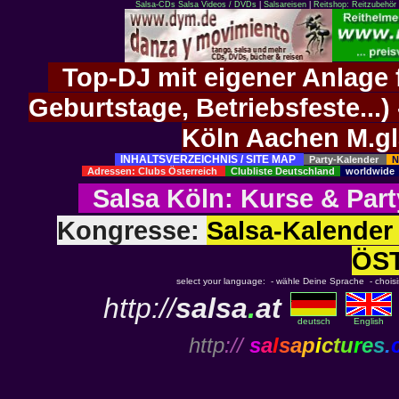
Salsa-CDs
Salsa Videos / DVDs
|
Salsareisen
|
Reitshop: Reitzubehör 
Top-DJ mit eigener Anlage f
Geburtstage, Betriebsfeste..
Köln Aachen M.g
INHALTSVERZEICHNIS / SITE MAP
Party-Kalender
N
Adressen: Clubs Österreich
Clubliste Deutschland
worldwid
Salsa Köln
:
Kurse
&
Part
Kongresse:
Salsa-Kalend
ÖS
select your language: - wähle Deine Sprache - choisiss
http://
salsa
.
at
deutsch
English
http
://
s
a
l
s
a
p
i
c
t
u
r
e
s
.