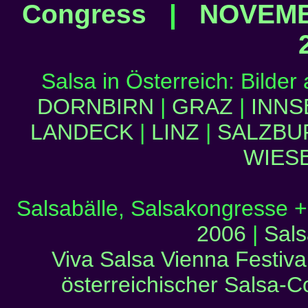
Congress
|
NOVEM
Salsa in Österreich: Bilde
DORNBIRN
|
GRAZ
|
INNS
LANDECK
|
LINZ
|
SALZBU
WIES
Salsabälle, Salsakongresse +
2006
|
Sal
Viva Salsa Vienna Festiva
österreichischer Salsa-