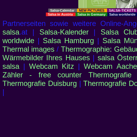
Salsa-Calendar
NEW PICTURES
SALSA-TICKET
Salsa in Austria
Salsa in Germany
Salsa worldwid
Partnerseiten sowie weitere Online-
salsa
.at |
Salsa-Kalender
|
Salsa Clu
worldwide
|
Salsa Hamburg
|
Salsa Mü
Thermal images
/
Thermographie: Gebäu
Wärmebilder Ihres Hauses
|
salsa Öster
salsa
|
Webcam Kitz
|
Webcam Aachen
Zähler - free counter
Thermografie
Thermografie Duisburg
|
Thermografie D
|