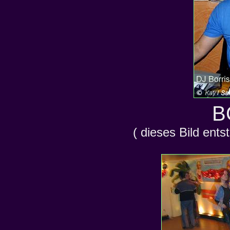
B
( dieses Bild ent