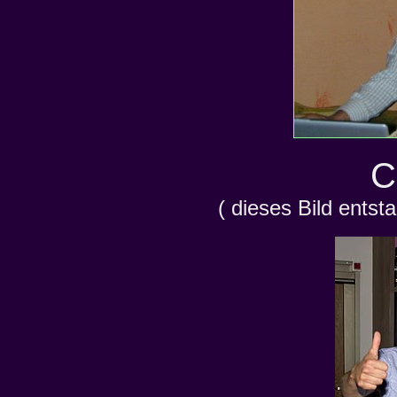
C
( dieses Bild ents