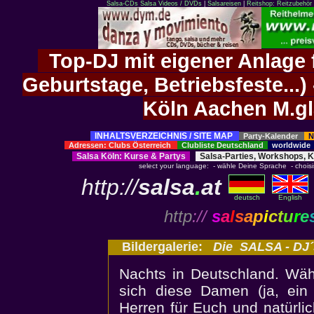
Salsa-CDs
Salsa Videos / DVDs
|
Salsareisen
|
Reitshop: Reitzubehör 
Top-DJ mit eigener Anlage f
Geburtstage, Betriebsfeste..
Köln Aachen M.g
INHALTSVERZEICHNIS / SITE MAP
Party-Kalender
N
Adressen: Clubs Österreich
Clubliste Deutschland
worldwid
Salsa Köln
:
Kurse
&
Partys
Salsa-Parties, Workshops, 
select your language: - wähle Deine Sprache - choisiss
http://
salsa
.
at
deutsch
English
http
://
s
a
l
s
a
p
i
c
t
u
r
e
Bildergalerie:
Die SALSA - DJ´
Nachts in Deutschland. Wäh
sich diese Damen (ja, ein
Herren für Euch und natürli