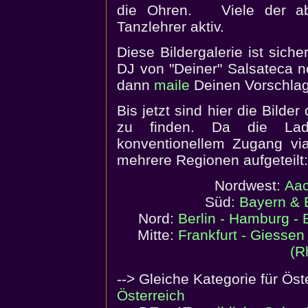
die Ohren. Viele der abg
Tanzlehrer aktiv.
Diese Bildergalerie ist siche
DJ von "Deiner" Salsateca noc
dann
maile
Deinen Vorschla
Bis jetzt sind hier die Bilde
zu finden. Da die Lade
konventionellem Zugang vi
mehrere Regionen aufgeteilt:
Nordwest:
Aac
Süd:
Bayern & 
Nord:
Berlin - Hamburg -
Mitte:
Frankfurt - Giessen 
(R
--> Gleiche Kategorie für Öst
Österreich