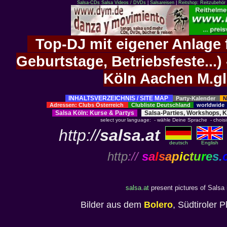
Salsa-CDs
Salsa Videos / DVDs
|
Salsareisen
|
Reitshop: Reitzubehör 
Top-DJ mit eigener Anlage f
Geburtstage, Betriebsfeste..
Köln Aachen M.g
INHALTSVERZEICHNIS / SITE MAP
Party-Kalender
N
Adressen: Clubs Österreich
Clubliste Deutschland
worldwid
Salsa Köln
:
Kurse
&
Partys
Salsa-Parties, Workshops, 
select your language: - wähle Deine Sprache - choisiss
http://
salsa.at
deutsch
English
http
://
s
a
l
s
a
p
i
c
t
u
r
e
s
.
salsa.at
present pictures of Salsa
Bilder aus dem
Bolero
, Südtiroler 