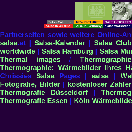
Salsa-Calendar
NEW PICTURES
SALSA-TICKET
Salsa in Austria
Salsa in Germany
Salsa worldwid
Partnerseiten sowie weitere Online-
salsa
.at |
Salsa-Kalender
|
Salsa Club
worldwide
|
Salsa Hamburg
|
Salsa Mü
Thermal images
/
Thermographi
Thermographie: Wärmebilder Ihres H
Chrissies
Salsa
Pages |
salsa
|
We
Fotografie, Bilder
|
kostenloser Zähler
Thermografie Düsseldorf
|
Thermog
Thermografie Essen
|
Köln Wärmebilde