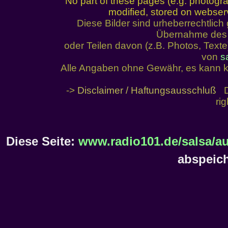
No part of these pages (e.g. photogr
modified, stored on webserve
Diese Bilder sind urheberrechtlic
Übernahme des I
oder Teilen davon (z.B. Photos, Text
von
s
Alle Angaben ohne Gewähr, es kann k
->
Disclaimer / Haftungsausschluß
De
ri
Diese Seite:
www.radio101.de/salsa/au
abspeich