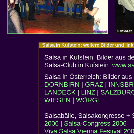
Salsa in Kufstein: weitere Bilder und lin
Salsa in Kufstein: Bilder aus 
Salsa-Club in Kufstein:
www.sa
Salsa in Österreich: Bilder au
DORNBIRN
|
GRAZ
|
INNSB
LANDECK
|
LINZ
|
SALZBUR
WIESEN
|
WÖRGL
Salsabälle, Salsakongresse + S
2006
|
Salsa-Congress 2006
Viva Salsa Vienna Festival 20