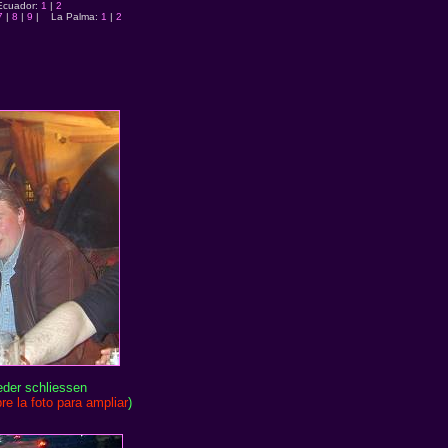
uador:
1
|
2
7
|
8
|
9
| La Palma:
1
|
2
eder schliessen
re la foto para ampliar
)