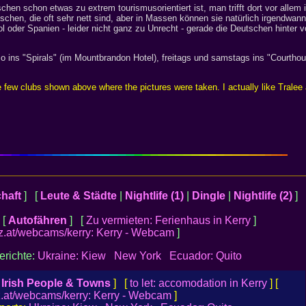
zwischen schon etwas zu extrem tourismusorientiert ist, man trifft dort vor al
chen, die oft sehr nett sind, aber in Massen können sie natürlich irgendwann
ol oder Spanien - leider nicht ganz zu Unrecht - gerade die Deutschen hinter
 ins "Spirals" (im Mountbrandon Hotel), freitags und samstags ins "Courthou
 few clubs shown above where the pictures were taken. I actually like Tralee a
haft
] [
Leute & Städte
|
Nightlife (1)
|
Dingle
|
Nightlife (2)
]
 [
Autofähren
] [
Zu vermieten: Ferienhaus in Kerry
]
z.at/webcams/kerry: Kerry - Webcam
]
erichte:
Ukraine: Kiew
New York
Ecuador: Quito
[
Irish People & Towns
] [
to let: accomodation in Kerry
] [
.at/webcams/kerry: Kerry - Webcam
]