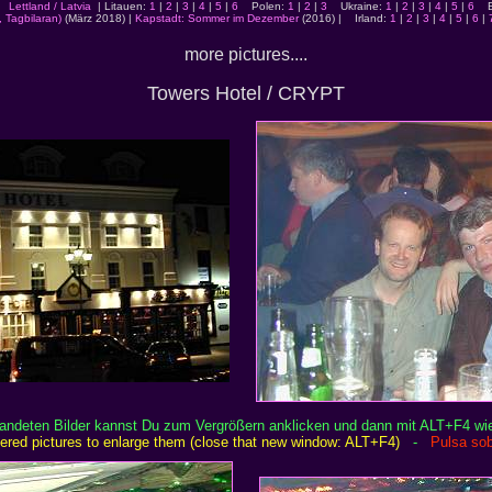
Lettland / Latvia
| Litauen:
1
|
2
|
3
|
4
|
5
|
6
Polen:
1
|
2
|
3
Ukraine:
1
|
2
|
3
|
4
|
5
|
6
Ec
, Tagbilaran)
(März 2018) |
Kapstadt: Sommer im Dezember
(2016) | Irland:
1
|
2
|
3
|
4
|
5
|
6
|
more pictures....
Towers Hotel / CRYPT
randeten Bilder kannst Du zum Vergrößern anklicken und dann mit ALT+F4 wi
rdered pictures to enlarge them (close that new window: ALT+F4)
-
Pulsa sob