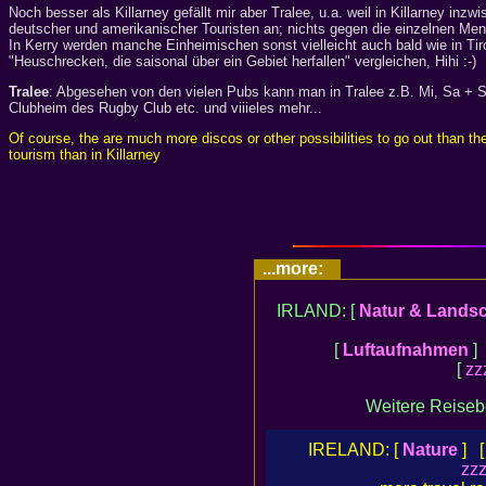
Noch besser als Killarney gefällt mir aber Tralee, u.a. weil in Killarney in
deutscher und amerikanischer Touristen an; nichts gegen die einzelnen Mens
In Kerry werden manche Einheimischen sonst vielleicht auch bald wie in Tir
"Heuschrecken, die saisonal über ein Gebiet herfallen" vergleichen, Hihi :-)
Tralee
: Abgesehen von den vielen Pubs kann man in Tralee z.B. Mi, Sa + So
Clubheim des Rugby Club etc. und viiieles mehr...
Of course, the are much more discos or other possibilities to go out than the
tourism than in Killarney
...more:
IRLAND: [
Natur & Landsc
[
Luftaufnahmen
]
[
zz
Weitere Reiseb
IRELAND: [
Nature
] 
zzz