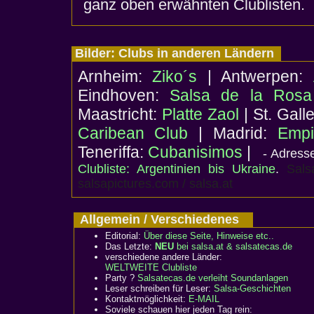
ganz oben erwähnten Clublisten.
Bilder: Clubs in anderen Ländern
Arnheim:
Ziko´s
| Antwerpen:
Eindhoven:
Salsa de la Rosa
Maastricht:
Platte Zaol
| St. Gall
Caribean Club
| Madrid:
Empi
Teneriffa:
Cubanisimos
|
- Adresse
Clubliste: Argentinien bis Ukraine
.
Sals
salsapictures.com / salsa.at
Allgemein / Verschiedenes
Editorial:
Über diese Seite, Hinweise etc..
Das Letzte:
NEU
bei salsa.at & salsatecas.de
verschiedene andere Länder:
WELTWEITE Clubliste
Party ?
Salsatecas.de verleiht Soundanlagen
Leser schreiben für Leser:
Salsa-Geschichten
Kontaktmöglichkeit:
E-MAIL
Soviele schauen hier jeden Tag rein: