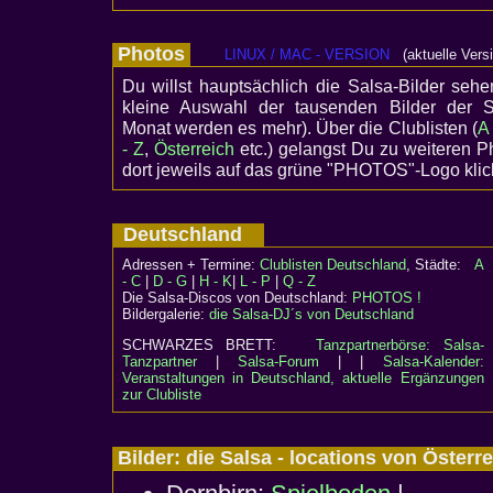
Photos
LINUX / MAC - VERSION
(aktuelle Vers
Du willst hauptsächlich die Salsa-Bilder sehe
kleine Auswahl der tausenden Bilder der Sa
Monat werden es mehr). Über die Clublisten (
A
- Z
,
Österreich
etc.) gelangst Du zu weiteren 
dort jeweils auf das grüne "PHOTOS"-Logo klic
Deutschland
Adressen + Termine:
Clublisten Deutschland
, Städte:
A
- C
|
D - G
|
H - K
|
L - P
|
Q - Z
Die Salsa-Discos von Deutschland:
PHOTOS !
Bildergalerie:
die Salsa-DJ´s von Deutschland
SCHWARZES BRETT:
Tanzpartnerbörse: Salsa-
Tanzpartner
|
Salsa-Forum
| |
Salsa-Kalender:
Veranstaltungen in Deutschland, aktuelle Ergänzungen
zur Clubliste
Bilder: die Salsa - locations von Öster