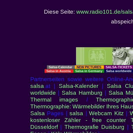
Diese Seite:
www.radio101.de/sals
abspeich
Salsa-Calendar
NEW PICTURES
SALSA-TICKET
Salsa in Austria
Salsa in Germany
Salsa worldwid
Partnerseiten sowie weitere Online
salsa
.at |
Salsa-Kalender
|
Salsa Clu
worldwide
|
Salsa Hamburg
|
Salsa M
Thermal images
/
Thermograph
Thermographie: Wärmebilder Ihres Hau
Salsa
Pages |
salsa
|
Webcam Kitz
|
W
kostenloser Zähler - free counter
Düsseldorf
|
Thermografie Duisburg
|