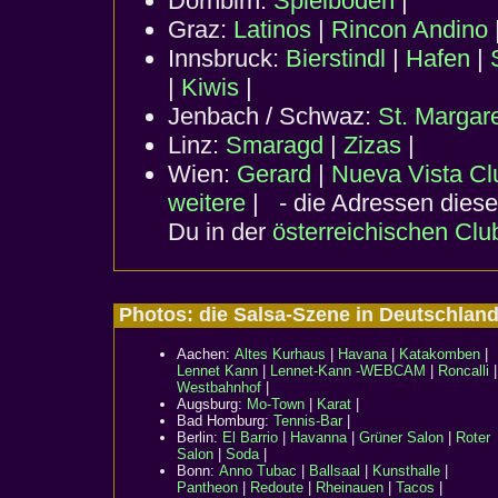
Dornbirn:
Spielboden
|
Graz:
Latinos
|
Rincon Andino
Innsbruck:
Bierstindl
|
Hafen
|
|
Kiwis
|
Jenbach / Schwaz:
St. Margar
Linz:
Smaragd
|
Zizas
|
Wien:
Gerard
|
Nueva Vista Cl
weitere
| - die Adressen dieser
Du in der
österreichischen Club
Photos: die Salsa-Szene in Deutschla
Aachen:
Altes Kurhaus
|
Havana
|
Katakomben
|
Lennet Kann
|
Lennet-Kann -WEBCAM
|
Roncalli
|
Westbahnhof
|
Augsburg:
Mo-Town
|
Karat
|
Bad Homburg:
Tennis-Bar
|
Berlin:
El Barrio
|
Havanna
|
Grüner Salon
|
Roter
Salon
|
Soda
|
Bonn:
Anno Tubac
|
Ballsaal
|
Kunsthalle
|
Pantheon
|
Redoute
|
Rheinauen
|
Tacos
|