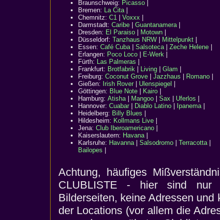
Braunschweig:
Picasso
|
Bremen:
La Cita
|
Chemnitz:
C1
|
Voxxx
|
Darmstadt:
Caribe
|
Guantanamera
|
Dresden:
El Paraiso
|
Motown
|
Düsseldorf:
Tanzhaus NRW
|
Mittelpunkt
|
Essen:
Café Cuba
|
Salsoteca
|
Zeche Helene
|
Erlangen:
Poco Loco
|
E-Werk
|
Fürth:
Las Palmeras
|
Frankfurt:
Brotfabrik
|
Living
|
Glam
|
Freiburg:
Coconut Grove
|
Jazzhaus
|
Romano
|
Gießen:
Irish Rover
|
Ulenspiegel
|
Göttingen:
Blue Note
|
Kairo
|
Hamburg:
Atisha
|
Mangoo
|
Sax
|
Uferlos
|
Hannover:
Cuabar
|
Diablo Latino
|
Ipanema
|
Heidelberg:
Billy Blues
|
Hildesheim:
Kollmans Live
|
Jena:
Club Iberoamericano
|
Kaiserslautern:
Havana
|
Karlsruhe:
Havanna
|
Salsodromo
|
Terracotta
|
Bailopes
|
Achtung, häufiges Mißverständni
CLUBLISTE - hier sind nur 
Bilderseiten, keine Adressen und k
der Locations (vor allem die Adre