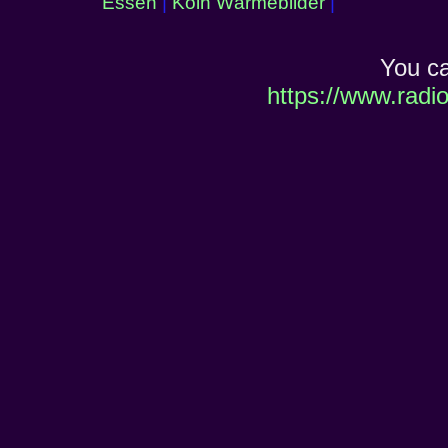
Essen
|
Köln Wärmebilder
|
You c
https://www.radi