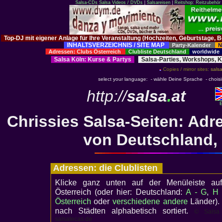
Salsa-CDs
Salsa Videos / DVDs
|
Salsareisen
|
Reitshop: Reitzubehör 
Top-DJ mit eigener Anlage für Ihre Veranstaltung (Hochzeiten, Geburtstage,
INHALTSVERZEICHNIS / SITE MAP
Party-Kalender
N
Adressen: Clubs Österreich
Clubliste Deutschland
worldwid
Salsa Köln
:
Kurse
&
Partys
Salsa-Parties, Workshops, 
Copies / mirror sites:
salsa
select your language: - wähle Deine Sprache - choisiss
http://
salsa
.
at
E
Chrissies Salsa-Seiten: Ad
von Deutschland, 
Adressen: die Clublisten
Klicke ganz unten auf der Menüleiste au
Österreich (oder hier: Deutschland:
A - G
,
H 
Österreich
oder
verschiedene andere
Länder).
nach Städten alphabetisch sortiert.
© Salsa 
salsatecas.de