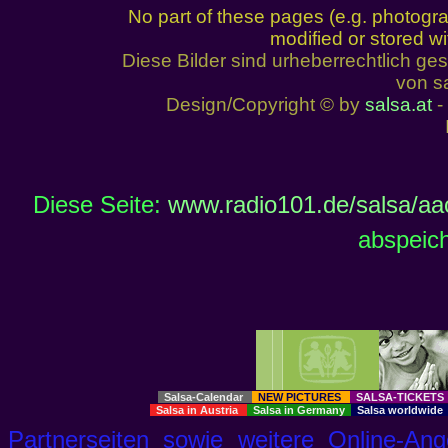
No part of these pages (e.g. photogr
modified or stored wi
Diese Bilder sind urheberrechtlich 
von sa
Design/Copyright © by
salsa.at
- 
Diese Seite:
www.radio101.de/salsa/aa
abspeich
Salsa-Calendar
NEW PICTURES
SALSA-TICKET
Salsa in Austria
Salsa in Germany
Salsa worldwid
Partnerseiten sowie weitere Online-