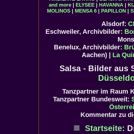
and more
|
ELYSEE
|
HAVANNA
|
K
MOLINOS
|
MENSA 6
|
PAPILLON
|
S
Alsdorf:
C
Eschweiler, Archivbilder:
Bo
Mons
Benelux, Archivbilder:
Br
Aachen) |
La Qui
Salsa - Bilder aus
Düsseldo
Tanzpartner im Raum 
Tanzpartner Bundesweit:
Österre
Kommentar zu di
Startseite:
Di