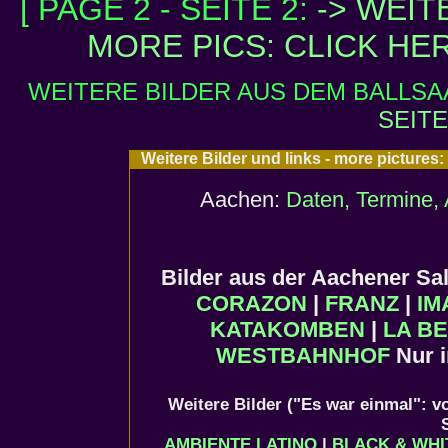
[ PAGE 2 - SEITE 2:
->
WEITE
MORE PICS: CLICK HE
WEITERE BILDER AUS DEM BALLSAA
SEITE
Weitere Bilder und links - more picture
Aachen:
Daten, Termine, 
Bilder aus der Aachener S
CORAZON
|
FRANZ
|
IM
KATAKOMBEN
|
LA BE
WESTBAHNHOF
Nur 
Weitere Bilder ("Es war einmal": v
AMBIENTE LATINO
|
BLACK & WHI