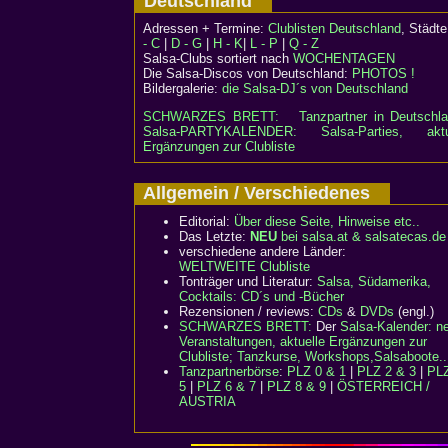
Deutschland
Adressen + Termine:
Clublisten Deutschland
, Städ
- C
|
D - G
|
H - K
|
L - P
|
Q - Z
Salsa-Clubs sortiert nach
WOCHENTAGEN
Die Salsa-Discos von Deutschland:
PHOTOS !
Bildergalerie:
die Salsa-DJ´s von Deutschland
SCHWARZES BRETT:
Tanzpartner in Deutschl
Salsa-PARTYKALENDER: Salsa-Parties, aktu
Ergänzungen zur Clubliste
Allgemein / Verschiedenes
Editorial:
Über diese Seite, Hinweise etc..
Das Letzte:
NEU
bei salsa.at & salsatecas.de
verschiedene andere Länder:
WELTWEITE Clubliste
Tonträger und Literatur:
Salsa, Südamerika,
Cocktails: CD´s und -Bücher
Rezensionen / reviews:
CDs
&
DVDs
(engl.)
SCHWARZES BRETT:
Der
Salsa-Kalender: n
Veranstaltungen, aktuelle Ergänzungen zur
Clubliste; Tanzkurse, Workshops,Salsaboote..
Tanzpartnerbörse
:
PLZ 0 & 1
|
PLZ 2 & 3
|
PLZ
5
|
PLZ 6 & 7
|
PLZ 8 & 9
|
ÖSTERREICH /
AUSTRIA