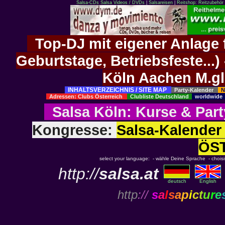
Salsa-CDs
Salsa Videos / DVDs
|
Salsareisen
|
Reitshop: Reitzubehör 
Top-DJ mit eigener Anlage f
Geburtstage, Betriebsfeste..
Köln Aachen M.g
INHALTSVERZEICHNIS / SITE MAP
Party-Kalender
N
Adressen: Clubs Österreich
Clubliste Deutschland
worldwid
Salsa Köln
:
Kurse
&
Part
Kongresse:
Salsa-Kalend
ÖS
select your language: - wähle Deine Sprache - choisiss
http://
salsa.at
deutsch
English
http
://
s
a
l
s
a
p
i
c
t
u
r
e