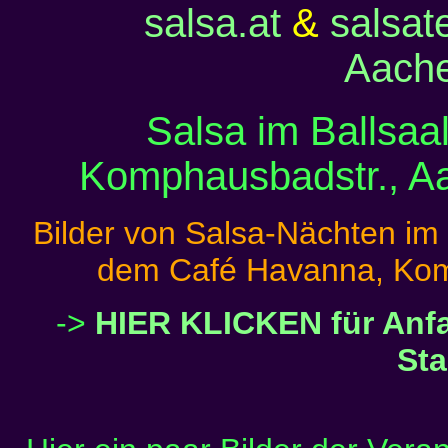
salsa.at
&
salsat
Aach
Salsa im Ballsaa
Komphausbadstr., A
Bilder von Salsa-Nächten im 
dem Café Havanna, Komp
->
HIER KLICKEN für Anfa
Sta