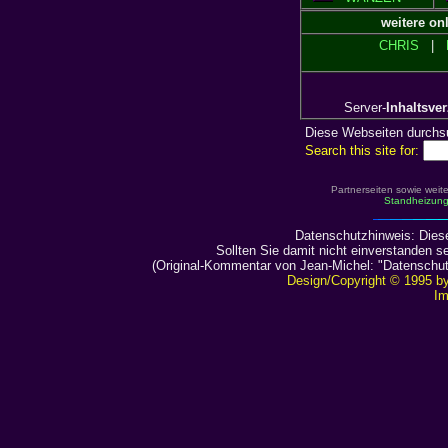
weitere on
CHRIS
|
Server-
Inhaltsve
Diese Webseiten durchs
Search this site for:
Partnerseiten sowie we
Standheizun
Datenschutzhinweis: Diese
Sollten Sie damit nicht einverstanden 
(Original-Kommentar von Jean-Michel: "Datenschutze
Design/Copyright © 1995 by
Im