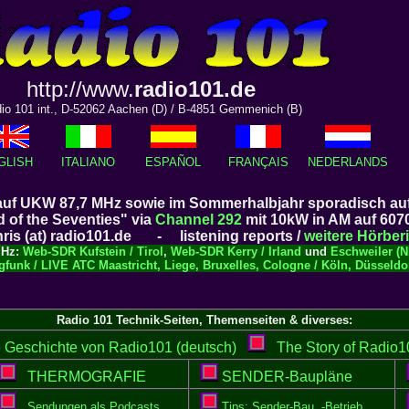
http://www.
radio101.de
io 101 int., D-52062 Aachen (D) / B-4851 Gemmenich (B)
GLISH
ITALIANO
ESPAÑOL
FRANÇAIS
NEDERLANDS
 auf UKW 87,7 MHz sowie im Sommerhalbjahr sporadisch au
d of the Seventies" via
Channel 292
mit 10kW in AM auf 607
ris (at) radio101.de - listening reports /
weitere Hörber
MHz:
Web-SDR Kufstein / Tirol
,
Web-SDR Kerry / Irland
und
Eschweiler (
gfunk / LIVE ATC Maastricht, Liege, Bruxelles, Cologne / Köln, Düssel
Radio 101 Technik-Seiten, Themenseiten & diverses:
Geschichte von Radio101 (deutsch)
The Story of Radio10
THERMOGRAFIE
SENDER-Baupläne
Sendungen als Podcasts
Tips: Sender-Bau, -Betrieb