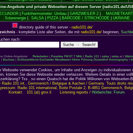
line-Angebote und private Webseiten auf diesem Server (radio101.de/U
ECUADOR
|
Funkthermometer: Umbau
|
GARZWEILER 2
|
MAGNETKART
Solarenergie
|
SALSA
|
PIZZA
|
BARCODE / STRICHCODE
|
UKRAINE
directory guide of this server -
radio101.de/
rzeichnis
- komplette Liste aller Seiten, die mit
radio101.de/
beginnen,
Suchbeg
uchen nach:
itere Online-Angebote:
Reiterladen
|
Paradise FM 87,7 MHz
|
Radio 101
|
salsa
|
salsa
.at |
Wärme
g
|
Bachata
|
Schlüsseldienst Eschweiler Metallwaren
Heine Führung Düsseldorf
thermography / t
 Webseite verwendet Cookies, um Inhalte und Anzeigen zu individualisieren u
sein, können Sie diese Webseite wieder verlassen. Weitere Details in einer v
rklärung? Tss...so einen Quatsch hat die Politik Millionen von Webseiten-Bet
 Radio 101 int., Gemmenich / Belgique & Aachen / Germany. Touts droits rése
pressum: Radio 101 international, Boite Postale 2, B-4851 Gemmenich, Belg
Kontakt: 101 (at) gmx.li Listening reports /
Hörberichte: Forum