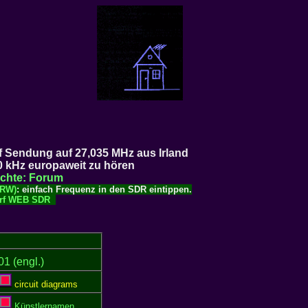
f Sendung auf 27,035 MHz aus Irland
0 kHz europaweit zu hören
ichte: Forum
NRW)
: einfach Frequenz in den SDR eintippen.
dorf WEB SDR
1 (engl.)
circuit diagrams
Künstlernamen