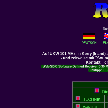
Rad
DEUTSCH
EN
Auf UKW 101 MHz, in Kerry (Irland)
- und zeitweise mit "Soun
Kontakt: ch
Web-SDR (
S
oftware
D
efined
R
eceiver 0-30 
Linktipp:
Flu
Die 
TECHNIK
WANZEN