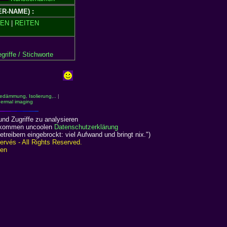
SER-NAME) :
EN
|
REITEN
riffe / Stichworte
dämmung, Isolierung,..
|
hermal imaging
nd Zugriffe zu analysieren
ollkommen uncoolen
Datenschutzerklärung
reibern eingebrockt: viel Aufwand und bringt nix.")
rvés - All Rights Reserved.
ien