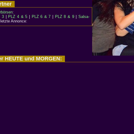
rtner
rbörsen
:
 3
|
PLZ 4 & 5
|
PLZ 6 & 7
|
PLZ 8 & 9
|
Salsa-
 letzte Annonce:
nder HEUTE und MORGEN: