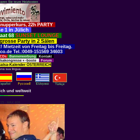
paren Sie teure Heizkosten
Schnupperkurs, 22h PARTY
e 1 in Jülich
raat 68
SUNSET LOUNGE
 grosse Party in 2 Sälen
 Mietzeit von Freitag bis Freitag.
cco.de Tel.:0049-151569 34603
 CDs
Bannerwerbung
Kontakt
sakongresse + -boote
Forum
Salsa-Kalender ÖSTERREICH
ona sua lingua:
Español
Eλληνικα
Türkçe
ich und weltweit