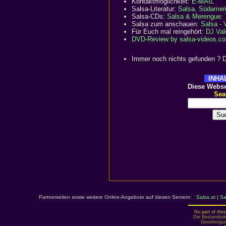
Kontaktmöglichkeit:
E-MAIL
Salsa-Literatur:
Salsa, Südameri
Salsa-CDs:
Salsa & Merengue: 
Salsa zum anschauen:
Salsa - 
Für Euch mal reingehört:
DJ Val
DVD-Review by salsa-videos.c
Immer noch nichts gefunden ? D
INHA
Diese Webse
Sear
Partnerseiten sowie weitere Online-Angebote auf diesen Servern:
Salsa.at
|
Sa
No part of thes
Die Bestandteil
Genehmigung