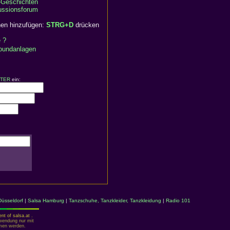
-Geschichten
ussionsforum
hen hinzufügen:
STRG+D
drücken
e ?
Soundanlagen
TER
ein:
Düsseldorf
|
Salsa Hamburg
|
Tanzschuhe, Tanzkleider, Tanzkleidung
|
Radio 101
nt of salsa.at .
rwendung nur mit
mmen werden.