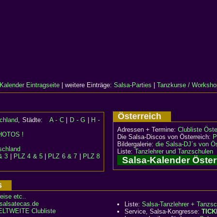
Kalender Eintragseite
| weitere Einträge:
Salsa-Parties
|
Tanzkurse / Worksho
Österreich
schland
, Städte:
A - C
|
D - G
|
H -
Adressen + Termine:
Clubliste Öste
HOTOS !
Die Salsa-Discos von Österreich:
P
Bildergalerie:
die Salsa-DJ´s von Ös
schland
Liste:
Tanzlehrer und Tanzschulen
& 3
|
PLZ 4 & 5
|
PLZ 6 & 7
|
PLZ 8
Salsa-Kalender Öste
nes
eise etc..
 salsatecas.de
Liste:
Salsa-Tanzlehrer + Tanzsc
LTWEITE Clubliste
Service, Salsa-Kongresse:
TICK