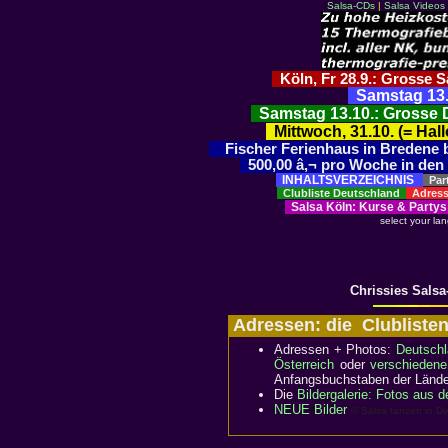
Salsa-CDs
|
Salsa Videos
Köln, Fr 28.9.: Grosse S
Samstag 13.1
Samstag 13.10.: Grosse D
Mittwoch, 31.10. (= Ha
Fischer Ferienhaus in Bredene bei
500,00 â‚¬ pro Woche in den 
INHALTSVERZEICHNIS
Par
Clubliste Deutschland
Adress
Salsa Köln
:
Kurse
&
Partys
select your la
Chrissies Salsa
Adressen: die Clublist
Adressen + Photos:
Deutschl
Österreich
oder
verschiedene
Anfangsbuchstaben der Länder 
Die
Bildergalerie: Fotos aus 
NEUE Bilder
© Salsa tanzen in De