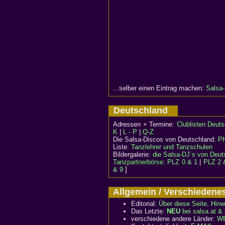
...selber einen Eintrag machen:
Salsa-
Deutschland
Adressen + Termine:
Clublisten Deut
K
|
L - P
|
Q-Z
Die Salsa-Discos von Deutschland:
P
Liste:
Tanzlehrer und Tanzschulen
Bildergalerie:
die Salsa-DJ´s von Deut
Tanzpartnerbörse:
PLZ 0 & 1
|
PLZ 2 
& 9
]
Allgemein / Verschiede
Editorial:
Über diese Seite, Hinw
Das Letzte:
NEU
bei salsa.at &
verschiedene andere Länder:
WE