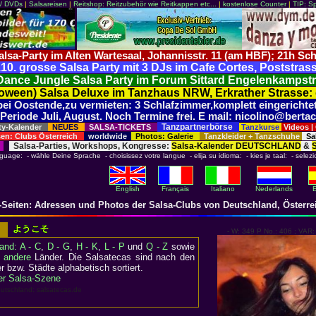
 / DVDs
|
Salsareisen
|
Reitshop: Reitzubehör wie Reitkappen etc...
|
kostenlose Counter
|
TIP: S
alsa-Party im Alten Wartesaal, Johannisstr. 11 (am HBF); 21h 
0. grosse Salsa Party mit 3 DJs im Cafe Cortes, Poststrass
ance Jungle Salsa Party im Forum Sittard Engelenkampst
lloween) Salsa Deluxe im Tanzhaus NRW, Erkrather Strasse:
 Oostende,zu vermieten: 3 Schlafzimmer,komplett eingerichtet!
Periode Juli, August. Noch Termine frei. E mail: nicolino@berta
Tanzpartnerbörse
ty-Kalender
NEUES
SALSA-TICKETS
Tanzkurse
Videos
|
en: Clubs Österreich
worldwide
Photos: Galerie
Tanzkleider + Tanzschuhe
Sal
Salsa-Parties, Workshops, Kongresse:
Salsa-Kalender DEUTSCHLAND
&
nguage: - wähle Deine Sprache - choisissez votre langue - elija su idioma: - kies je taal: - selezi
English
Français
Italiano
Nederlands
-Seiten: Adressen und Photos der Salsa-Clubs von Deutschland, Österre
en
and: A - C
,
D - G
,
H - K
,
L - P
und
Q - Z
sowie
 andere
Länder. Die Salsatecas sind nach den
bzw. Städte alphabetisch sortiert.
der Salsa-Szene
utschland: salsatecas.de