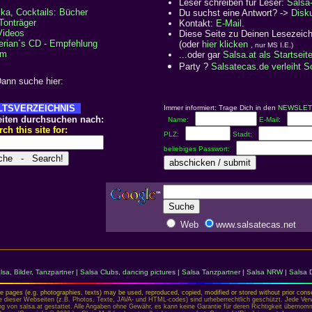
Leser schreiben für Leser:
Salsa
ka, Cocktails: Bücher
Du suchst eine Antwort? ->
Disk
Tonträger
Kontakt:
E-Mail
.
Videos
Diese Seite zu Deinen Lesezeic
erian´s CD - Empfehlung
(oder
hier klicken
, nur MS I.E.)
om
...oder gar
Salsa.at als Startseit
Party ?
Salsatecas.de verleiht 
ann suche hier:
LTSVERZEICHNIS
Immer informiert: Trage Dich in den
NEWSLET
iten durchsuchen nach:
Name:
E-Mail:
ch this site for:
PLZ:
Stadt:
beliebiges Passwort:
Web
www.salsatecas.net
lsa, Bilder, Tanzpartner
|
Salsa Clubs, dancing pictures
|
Salsa Tanzpartner
|
Salsa NRW
|
Salsa 
e pages (e.g. photographies, texts) may be used, reproduced, copied, modified or stored without prior conse
e dieser Webseiten (z.B. Photos, Texte, JAVA- und HTML-codes) sind urheberrechtlich geschützt. Jede Ve
 von salsa.at gestattet. Alle Angaben ohne Gewähr, es kann keine Garantie für deren Richtigkeit überno